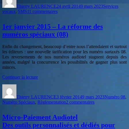
le
spécialisée
Thierry LAURENCE
24 avril 2014
9 mars 2023
Services
dans
sur
vocaux
,
SMS
11 commentaires
les
THECALLR
serveurs
société
vocaux
1er janvier 2015 – La réforme des
spécialisée
intelligents »
dans
numéros spéciaux (08)
les
serveurs
Enfin du changement, beaucoup d’entre nous l’attendaient et surtout
vocaux
les éditeurs : une nouvelle tarification pour les numéro surtaxés 08.
intelligents
Les reversements de nos numéros audiotel stagnent depuis des
années, malgré la concurrence les possibilités de gagner plus sont
minces.
de
Continuer la lecture
« 1er
Auteur
Publié
Catégories
janvier
le
2015
Thierry LAURENCE
3 février 2014
9 mars 2023
Numéro 08
,
–
sur
Numéro Spéciaux
,
Règlementation
2 commentaires
La
1er
réforme
janvier
des
Micro-Paiement Audiotel
2015
numéros
–
spéciaux
Des outils personnalisés et dédiés pour
La
(08) »