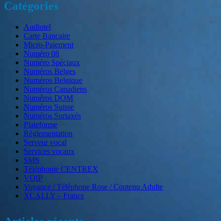
Catégories
site
web
Audiotel
Carte Bancaire
Micro-Paiement
Numéro 08
Numéro Spéciaux
Numéros Belges
Numéros Belgique
Numéros Canadiens
Numéros DOM
Numéros Suisse
Numéros Surtaxés
Plateforme
Règlementation
Serveur vocal
Services vocaux
SMS
Téléphonie CENTREX
VOIP
Voyance / Téléphone Rose / Contenu Adulte
XCALLY – France