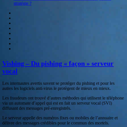
stratégie ?
Serveur
vocal
Blog
SVI
Hebergement
audiotel
Numéros
Spéciaux
Etablissement
de
Contactez-
paiement
nous
E-
book
:
Vishing – Du pishing « façon » serveur
Relation
client
vocal
et
accueil
Les internautes avertis savent se protéger du pishing et pour les
téléphonique,
autres les logiciels anti-virus le protègent de mieux en mieux.
quelle
stratégie
Les fraudeurs ont trouvé d’autres méthodes qui utilisent le téléphone
?
via un automate d’appel qui est en fait un serveur vocal (SVI)
diffusant des messages pré-enregistrés.
Le serveur appelle des numéros fixes ou mobiles de l’annuaire et
délivre des messages crédibles pour le commun des mortels.