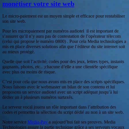
monétiser votre site web
réforme
des
numéros
Le micro-paiement est un moyen simple et efficace pour rentabiliser
spéciaux
son site web.
(08)
Pour les micropaiement par numéros audiotel il est important de
s’assurer qu’il n’y aura pas de contestation de l’opérateur télecom
(celui qui propose le numéro 0800) . Pour cela Media technologies a
mis en place diverses solutions afin que l’éditeur du site internet soit
au mieux protégé.
Quelle que soit l’activité; codes pour des jeux, lettres types, instants
gagnants, photos, etc.. ;chacune d’elle a une clientèle spécifique
avec plus ou moins de risque.
C’est pour cela que nous avons mis en place des scripts spécifiques.
Nous faisons avec le webmaster un bilan de son contenu et lui
proposons un service audiotel avec un script adéquat jusqu’à lui
dédier un à plusieurs numéros surtaxés.
Le serveur vocal jouera un rôle important dans l’attribution des
codes et permettra la sélection du script dédié au non à un site web.
Notre service
Media-Pay
a aujourd’hui fait ses preuves. Media
Technologies assure la partie technique grâce a ses serveurs vocaux