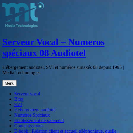
Aller
au
contenu
Serveur Vocal – Numeros
spéciaux 08 Audiotel
Hébergement audiotel, SVI et numéros surtaxés 08 depuis 1995 |
Media Technologies
Menu
Serveur vocal
Blog
SVI
Hebergement audiotel
Numéros Spéciaux
Etablissement de paiement
Contactez-nous
E-book : Relation client et accueil téléphonique, quelle