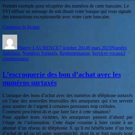
Premier exemple pour récupérer des numéros de carte bancaire. Le
SVI diffuse un message de soit disant votre banque qui vous signale
des transactions exceptionnelle avec votre carte bancaire.
de
Continuer la lecture
« Vishing
Auteur
Publié
Catégories
–
le
Du
Thierry LAURENCE
7 octobre 2014
9 mars 2023
Numéro
pishing
Spéciaux
,
Numéros Surtaxés
,
Règlementation
,
Services vocaux
2
« façon »
sur
commentaires
serveur
Vishing
vocal »
–
L’escroquerie des bon d’achat avec les
Du
pishing
numéros surtaxés
« façon »
serveur
L’arnaque des bons d’achat avec des numéros de téléphone surtaxés
vocal
est l’une des nouvelles trouvailles des arnaqueurs qui s’en servent
pour soutirer de l’argent à certaines personnes trop crédules.
Comment procèdent-ils et que faire face à cette situation?
Pour appâter leurs victimes, les arnaqueurs passent d’abord par
l’étape de l’information. Cette étape consiste à faire croire à un
abonné d’un réseau de téléphonie X qu’il est bénéficiaire d’un bon
d’achat de tel ou tel autre supermarché, dont ils se font passés pour