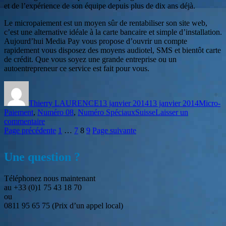
et de l’expérience de son équipe depuis plus de dix ans déjà.
Le micropaiement est un moyen sûr de rentabiliser son site web,
c’est une alternative idéale à la carte bancaire et simple d’installation.
Aujourd’hui Media Pay vous propose d’ouvrir un compte
rapidement vous disposez des moyens audiotel, SMS et bientôt carte
de crédit. Que vous soyez une grande entreprise ou un
autoentrepreneur ce service est fait pour vous.
Auteur
Publié
Catégori
le
Thierry LAURENCE
13 janvier 2014
13 janvier 2014
Micro-
Étiquettes
Paiement
,
Numéro 08
,
Numéro Spéciaux
Suisse
Laisser un
sur
commentaire
Pagination
Micro-
Page
Page
Page
Page
Page précédente
1
…
7
8
9
Page suivante
Paiement
des
Audiotel
Une question ?
publications
Des
outils
personnalisés
Téléphonez nous maintenant
et
au +33 (0)1 75 43 18 70
dédiés
ou
pour
0811 95 65 75 (Prix d’un appel local)
monétiser
votre