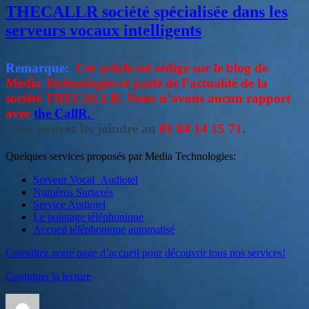
ou
THECALLR société spécialisée dans les
Belgique
bien
avec
encore
serveurs vocaux intelligents
des
0906
numéros
et
0903,0904
0907 »
Remarque:
Cet article est rédigé sur le blog de
ou
Media Technologies et parle de l’actualité de la
bien
société THECALLR. Nous n’avons aucun rapport
encore
0906
avec
the CallR.
et
Vous pouvez les joindre au
01 84 14 15 71
.
0907
Quelques services proposés par Media Technologies:
Serveur Vocal Audiotel
Numéros Surtaxés
Service Audiotel
Le pointage téléphonique
Accueil téléphonique automatisé
Consultez notre page d’accueil pour découvrir tous nos services!
de
Continuer la lecture
« THECALLR
Auteur
Publié
Catégories
société