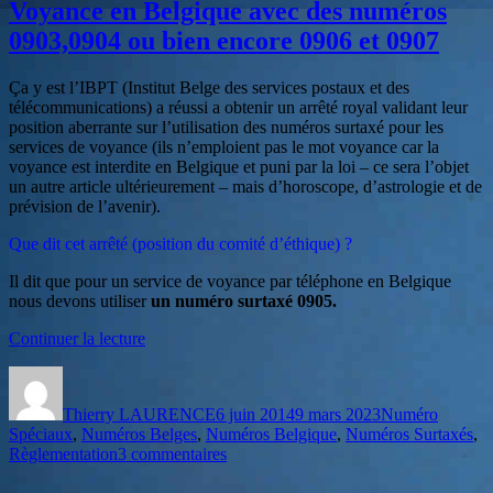
Voyance en Belgique avec des numéros
0903,0904 ou bien encore 0906 et 0907
Ça y est l’IBPT (Institut Belge des services postaux et des
télécommunications) a réussi a obtenir un arrêté royal validant leur
position aberrante sur l’utilisation des numéros surtaxé pour les
services de voyance (ils n’emploient pas le mot voyance car la
voyance est interdite en Belgique et puni par la loi – ce sera l’objet
un autre article ultérieurement – mais d’horoscope, d’astrologie et de
prévision de l’avenir).
Que dit cet arrêté (position du comité d’éthique) ?
Il dit que pour un service de voyance par téléphone en Belgique
nous devons utiliser
un numéro surtaxé 0905.
de
Continuer la lecture
« Voyance
Auteur
Publié
Catégories
en
le
Belgique
Thierry LAURENCE
6 juin 2014
9 mars 2023
Numéro
avec
Spéciaux
,
Numéros Belges
,
Numéros Belgique
,
Numéros Surtaxés
,
des
sur
Règlementation
3 commentaires
numéros
Voyance
0903,0904
en