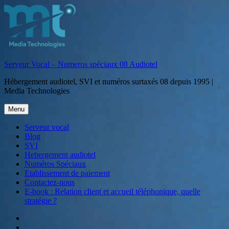
Aller
au
contenu
Serveur Vocal – Numeros spéciaux 08 Audiotel
Hébergement audiotel, SVI et numéros surtaxés 08 depuis 1995 |
Media Technologies
Menu
Serveur vocal
Blog
SVI
Hebergement audiotel
Numéros Spéciaux
Etablissement de paiement
Contactez-nous
E-book : Relation client et accueil téléphonique, quelle
stratégie ?
Serveur
vocal
Blog