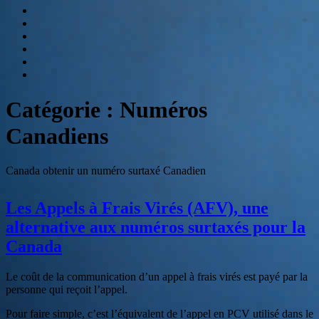
SVI
Hebergement
audiotel
Numéros
Spéciaux
Etablissement
de
Contactez-
paiement
nous
E-
book
:
Catégorie :
Numéros
Relation
client
Canadiens
et
accueil
téléphonique,
Canada obtenir un numéro surtaxé Canadien
quelle
stratégie
?
Les Appels à Frais Virés (AFV), une
alternative aux numéros surtaxés pour la
Canada
Le coût de la communication d’un appel à frais virés est payé par la
personne qui reçoit l’appel.
Pour faire simple, c’est l’équivalent de l’appel en PCV utilisé dans le