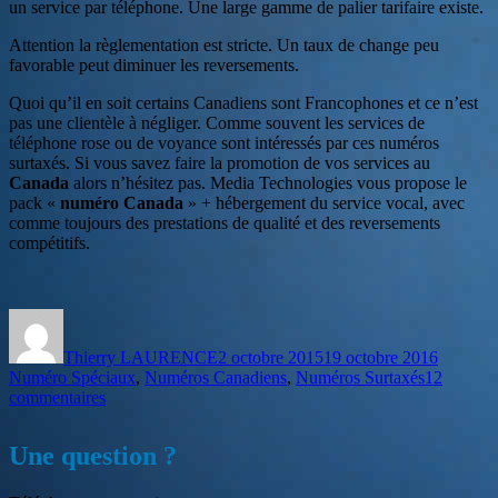
un service par téléphone. Une large gamme de palier tarifaire existe.
Attention la règlementation est stricte. Un taux de change peu
favorable peut diminuer les reversements.
Quoi qu’il en soit certains Canadiens sont Francophones et ce n’est
pas une clientèle à négliger. Comme souvent les services de
téléphone rose ou de voyance sont intéressés par ces numéros
surtaxés. Si vous savez faire la promotion de vos services au
Canada
alors n’hésitez pas. Media Technologies vous propose le
pack «
numéro Canada
» + hébergement du service vocal, avec
comme toujours des prestations de qualité et des reversements
compétitifs.
Auteur
Publié
Catégori
le
Thierry LAURENCE
2 octobre 2015
19 octobre 2016
Numéro Spéciaux
,
Numéros Canadiens
,
Numéros Surtaxés
12
sur
commentaires
Obtenir
un
Une question ?
numéro
surtaxé
Canadien