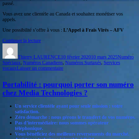
passé.
Vous avez une clientèle au Canada et souhaitez monétiser vos
appels.
Une possibilité s’offre à vous :
L’Appel à Frais Virés – AFV
de
Continuer la lecture
Auteur
« Les
Publié
Catégories
Appels
le
Thierry LAURENCE
à
10 février 2020
10 mars 2025
Numéro
Spéciaux
,
Numéros Canadiens
Frais
,
Numéros Surtaxés
,
Services
sur
vocaux
Laisser un commentaire
Virés
Les
(AFV),
Appels
une
Portabilité : pourquoi porter son numéro
à
alternative
Frais
aux
chez Media Technologies ?
Virés
numéros
(AFV),
surtaxés
Un service clientèle ayant pour seule mission : votre
une
pour
satisfaction.
alternative
la
Zéro démarche : nous gérons le transfert de vos numéros.
aux
Canada »
Pas d’intermédiaire: nous sommes opérateur
numéros
téléphonique.
surtaxés
Vous bénéficiez des meilleurs reversements du marché.
pour