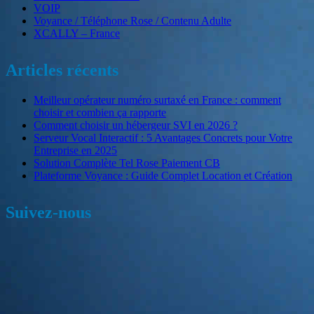
VOIP
Voyance / Téléphone Rose / Contenu Adulte
XCALLY – France
Articles récents
Meilleur opérateur numéro surtaxé en France : comment
choisir et combien ça rapporte
Comment choisir un hébergeur SVI en 2026 ?
Serveur Vocal Interactif : 5 Avantages Concrets pour Votre
Entreprise en 2025
Solution Complète Tel Rose Paiement CB
Plateforme Voyance : Guide Complet Location et Création
Suivez-nous