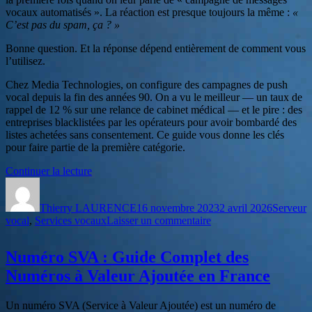
vocaux automatisés ». La réaction est presque toujours la même :
«
C’est pas du spam, ça ? »
Bonne question. Et la réponse dépend entièrement de comment vous
l’utilisez.
Chez Media Technologies, on configure des campagnes de push
vocal depuis la fin des années 90. On a vu le meilleur — un taux de
rappel de 12 % sur une relance de cabinet médical — et le pire : des
entreprises blacklistées par les opérateurs pour avoir bombardé des
listes achetées sans consentement. Ce guide vous donne les clés
pour faire partie de la première catégorie.
de
Continuer la lecture
Auteur
« Push
Publié
Catégori
Vocal
le
Thierry LAURENCE
en
16 novembre 2023
2 avril 2026
Serveur
sur
vocal
,
Services vocaux
France
Laisser un commentaire
Push
:
Vocal
Guide
Numéro SVA : Guide Complet des
en
Pratique,
France
Réglementation
Numéros à Valeur Ajoutée en France
:
et
Guide
Tarifs »
Un numéro SVA (Service à Valeur Ajoutée) est un numéro de
Pratique,