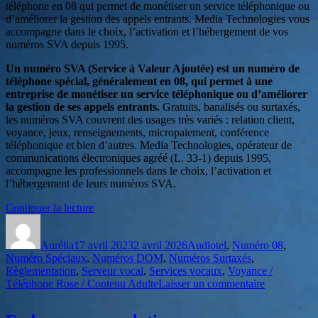
téléphone en 08 qui permet de monétiser un service téléphonique ou
Réglementation
d’améliorer la gestion des appels entrants. Media Technologies vous
et
accompagne dans le choix, l’activation et l’hébergement de vos
Tarifs
numéros SVA depuis 1995.
Un numéro SVA (Service à Valeur Ajoutée) est un numéro de
téléphone spécial, généralement en 08, qui permet à une
entreprise de monétiser un service téléphonique ou d’améliorer
la gestion de ses appels entrants.
Gratuits, banalisés ou surtaxés,
les numéros SVA couvrent des usages très variés : relation client,
voyance, jeux, renseignements, micropaiement, conférence
téléphonique et bien d’autres. Media Technologies, opérateur de
communications électroniques agréé (L. 33-1) depuis 1995,
accompagne les professionnels dans le choix, l’activation et
l’hébergement de leurs numéros SVA.
de
Continuer la lecture
Auteur
Publié
« Numéro
Catégories
le
SVA
Aurélia
17 avril 2023
:
2 avril 2026
Audiotel
,
Numéro 08
,
Numéro Spéciaux
,
Numéros DOM
Guide
,
Numéros Surtaxés
,
Règlementation
,
Serveur vocal
Complet
,
Services vocaux
,
Voyance /
sur
Téléphone Rose / Contenu Adulte
des
Laisser un commentaire
Numéro
Numéros
SVA
à