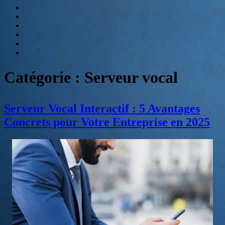
SVI
Hebergement
audiotel
Numéros
Spéciaux
Etablissement
de
Contactez-
paiement
nous
E-
book
:
Catégorie :
Serveur vocal
Relation
client
et
Serveur Vocal Interactif : 5 Avantages
accueil
téléphonique,
Concrets pour Votre Entreprise en 2025
quelle
stratégie
?