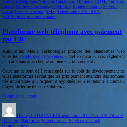
Numéros Belgique
,
Numéros Canadiens
,
Numéros DOM
,
Numéros
Suisse
,
Numéros Surtaxés
,
Plateforme
,
Règlementation
,
Serveur
vocal
,
Services vocaux
,
SMS
,
Téléphonie CENTREX
,
sur
VOIP
Laisser un commentaire
Embrassez
nos
Plateforme web-téléphone avec paiement
solutions
par CB
Aujourd’hui Media Technologies propose des plateformes web
telles les
plateformes de voyance
, « clef en main », avec règlement
par carte bancaire, chèque ou bien encore virement .
Ceux qui se sont déjà renseignés sur le coût de développement de
telles plateformes savent que les prix peuvent atteindre des sommes
très importantes qui risquent d’hypothéquer la rentabilité à court ou
moyen de terme de cette solution…
de
Continuer la lecture
« Plateforme
Auteur
Publié
Catégor
web-
le
téléphone
Thierry LAURENCE
10 septembre 2015
27 août 2025
Carte
avec
Bancaire
,
Plateforme
,
Serveur vocal
,
Services vocaux
8
paiement
sur
commentaires
par