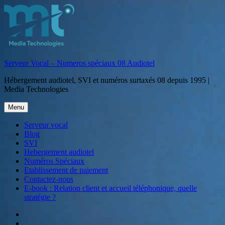
Aller
au
contenu
Serveur Vocal – Numeros spéciaux 08 Audiotel
Hébergement audiotel, SVI et numéros surtaxés 08 depuis 1995 |
Media Technologies
Menu
Serveur vocal
Blog
SVI
Hebergement audiotel
Numéros Spéciaux
Etablissement de paiement
Contactez-nous
E-book : Relation client et accueil téléphonique, quelle
stratégie ?
Serveur
vocal
Blog