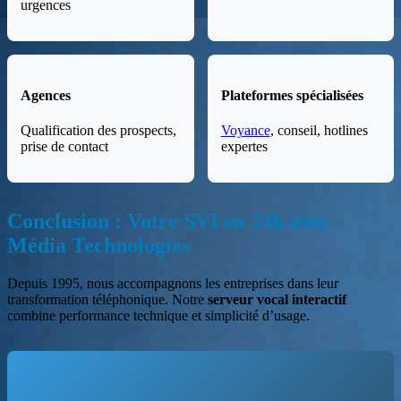
urgences
Agences
Plateformes spécialisées
Qualification des prospects,
Voyance
, conseil, hotlines
prise de contact
expertes
Conclusion : Votre SVI en 24h avec
Média Technologies
Depuis 1995, nous accompagnons les entreprises dans leur
transformation téléphonique. Notre
serveur vocal interactif
combine performance technique et simplicité d’usage.