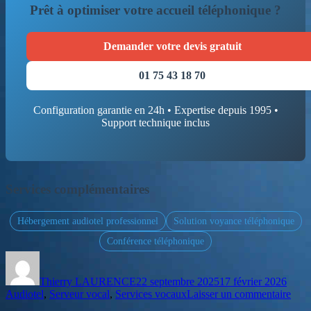
Prêt à optimiser votre accueil téléphonique ?
Demander votre devis gratuit
01 75 43 18 70
Configuration garantie en 24h • Expertise depuis 1995 •
Support technique inclus
Services complémentaires
Hébergement audiotel professionnel
Solution voyance téléphonique
Conférence téléphonique
Auteur
Publié
Catég
le
Thierry LAURENCE
22 septembre 2025
17 février 2026
sur
Audiotel
,
Serveur vocal
,
Services vocaux
Laisser un commentaire
Serv