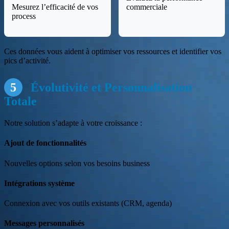
Mesurez l’efficacité de vos
commerciale
process
Ces données vous aident à optimiser vos ressources et identifier vos
pics d’activité.
5
Évolutivité et Personnalisation
Totale
Notre solution s’adapte à votre croissance :
Ajout de fonctionnalités
Nouvelles options selon vos besoins business
Intégrations système
Connexion avec vos outils existants (CRM, agenda)
Messages personnalisés