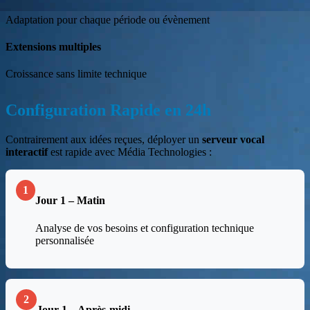
Adaptation pour chaque période ou évènement
Extensions multiples
Croissance sans limite technique
Configuration Rapide en 24h
Contrairement aux idées reçues, déployer un
serveur vocal
interactif
est rapide avec Média Technologies :
1
Jour 1 – Matin
Analyse de vos besoins et configuration technique
personnalisée
2
Jour 1 – Après-midi