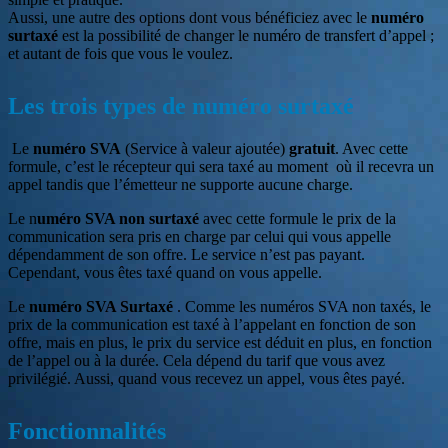
Aussi, une autre des options dont vous bénéficiez avec le
numéro
surtaxé
est la possibilité de changer le numéro de transfert d’appel ;
et autant de fois que vous le voulez.
Les trois types de numéro surtaxé
Le
numéro SVA
(Service à valeur ajoutée)
gratuit
. Avec cette
formule, c’est le récepteur qui sera taxé au moment où il recevra un
appel tandis que l’émetteur ne supporte aucune charge.
Le n
uméro SVA non surtaxé
avec cette formule le prix de la
communication sera pris en charge par celui qui vous appelle
dépendamment de son offre. Le service n’est pas payant.
Cependant, vous êtes taxé quand on vous appelle.
Le
numéro SVA Surtaxé
. Comme les numéros SVA non taxés, le
prix de la communication est taxé à l’appelant en fonction de son
offre, mais en plus, le prix du service est déduit en plus, en fonction
de l’appel ou à la durée. Cela dépend du tarif que vous avez
privilégié. Aussi, quand vous recevez un appel, vous êtes payé.
Fonctionnalités