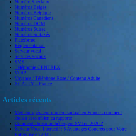
Numéro Spéciaux
surtaxé.
Numéros Belges
Numéros Belgique
Numéros Canadiens
Numéros DOM
Numéros Suisse
Numéros Surtaxés
Plateforme
Règlementation
Serveur vocal
Services vocaux
SMS
Téléphonie CENTREX
VOIP
Voyance / Téléphone Rose / Contenu Adulte
XCALLY – France
Articles récents
Meilleur opérateur numéro surtaxé en France : comment
choisir et combien ça rapporte
Comment choisir un hébergeur SVI en 2026 ?
Serveur Vocal Interactif : 5 Avantages Concrets pour Votre
Entreprise en 2025