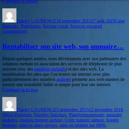
de
Continuer la lecture
« Plateforme
Auteur
Publié
Catégor
web-
le
téléphone
Thierry LAURENCE
10 septembre 2015
27 août 2025
Carte
avec
Bancaire
,
Plateforme
,
Serveur vocal
,
Services vocaux
8
paiement
sur
commentaires
par
Plateforme
CB »
web-
Rentabiliser son site web, son annuaire…
téléphone
avec
paiement
Depuis quelques années, nous développons avec nos partenaires des
par
solutions mettant en association des services de téléphonie (le plus
CB
souvent avec des
numéros surtaxés
) et des sites web. La
monétisation des sites que l’on trouve sur internet avec plus
particulièrement des numéros
audiotel
permette aux web-masters de
trouver une rentabilité fiable et simple pour leur site internet.
de
Continuer la lecture
« Rentabiliser
Auteur
Publié
Cat
son
le
site
Thierry LAURENCE
5 septembre 2015
12 novembre 2018
web,
Étiquettes
Micro-Paiement
,
Numéro Spéciaux
,
Plateforme
annuaire
,
annuaire
son
audiotel
,
creation numero surtaxe
,
Créer numero surtaxe
,
horaire
annuaire… »
audiotel
,
mise en place service
,
mise en relation par 0899
,