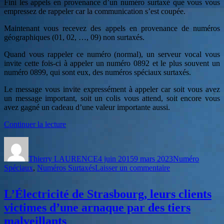
Fini les appels en provenance d’un numéro surtaxé que vous vous
empressez de rappeler car la communication s’est coupée.
Maintenant vous recevez des appels en provenance de numéros
géographiques (01, 02, …, 09) non surtaxés.
Quand vous rappeler ce numéro (normal), un serveur vocal vous
invite cette fois-ci à appeler un numéro 0892 et le plus souvent un
numéro 0899, qui sont eux, des numéros spéciaux surtaxés.
Le message vous invite expressément à appeler car soit vous avez
un message important, soit un colis vous attend, soit encore vous
avez gagné un cadeau d’une valeur importante aussi.
de
Continuer la lecture
« Ping
Auteur
Publié
Catégories
calls,
le
ou
Thierry LAURENCE
4 juin 2015
9 mars 2023
Numéro
comment
sur
Spéciaux
,
Numéros Surtaxés
Laisser un commentaire
se
Ping
faire
calls,
arnaquer
L’Électricité de Strasbourg, leurs clients
ou
depuis
comment
son
victimes d’une arnaque par des tiers
se
téléphone »
malveillants
faire