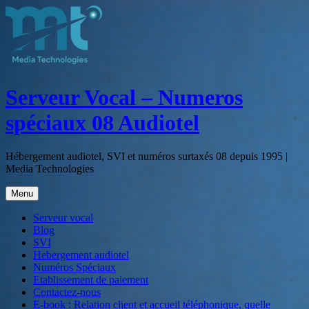
Aller
au
contenu
Serveur Vocal – Numeros
spéciaux 08 Audiotel
Hébergement audiotel, SVI et numéros surtaxés 08 depuis 1995 |
Media Technologies
Menu
Serveur vocal
Blog
SVI
Hebergement audiotel
Numéros Spéciaux
Etablissement de paiement
Contactez-nous
E-book : Relation client et accueil téléphonique, quelle