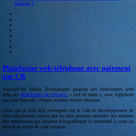
stratégie ?
Serveur
vocal
Blog
SVI
Hebergement
audiotel
Numéros
Spéciaux
Etablissement
de
Contactez-
paiement
nous
E-
book
:
Plateforme web-téléphone avec paiement
Relation
client
par CB
et
accueil
Aujourd’hui Media Technologies propose des plateformes web
téléphonique,
telles les
plateformes de voyance
, « clef en main », avec règlement
quelle
par carte bancaire, chèque ou bien encore virement .
stratégie
?
Ceux qui se sont déjà renseignés sur le coût de développement de
telles plateformes savent que les prix peuvent atteindre des sommes
très importantes qui risquent d’hypothéquer la rentabilité à court ou
moyen de terme de cette solution…