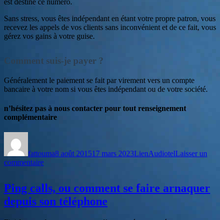
est destiné ce numéro.
Sans stress, vous êtes indépendant en étant votre propre patron, vous
recevez les appels de vos clients sans inconvénient et de ce fait, vous
gérez vos gains à votre guise.
Comment suis-je payer ?
Généralement le paiement se fait par virement vers un compte
bancaire à votre nom si vous êtes indépendant ou de votre société.
n’hésitez pas à nous contacter pour tout renseignement
complémentaire
Auteur
Publié
Format
Catégories
le
fattouma
8 août 2015
17 mars 2023
Lien
Audiotel
Laisser un
sur
commentaire
Obtenez
votre
Ping calls, ou comment se faire arnaquer
numéro
surtaxé
depuis son téléphone
en
Tunisie