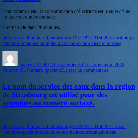
arnaquer
depuis
Tout comme l’eau, la consommation d’électricité est le sujet d’une
son
arnaque au numéro surtaxé.
téléphone
Lire l’article dans 20 minutes:
http://www.20minutes.fr/strasbourg/1531387-20150202-strasbourg-
attention-arnaques-multiplient-consommation-electricite-visee
Auteur
Publié
Catégo
le
Thierry LAURENCE
5 février 2015
12 novembre 2018
sur
Numéro 08
,
Numéro Spéciaux
Laisser un commentaire
L’Électricité
de
Le nom du service des eaux dans la région
Strasbourg,
leurs
de Strasbourg est utilisé pour des
clients
arnaques au numéro surtaxé.
victimes
d’une
arnaque
par
des
http://www.20minutes.fr/strasbourg/1530923-20150202-alsace-
tiers
attention-appels-frauduleux-concernant-consommation-eau
malveillants