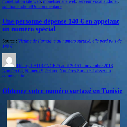
monétisation site web
,
monétiser site web
,
serveur vocal audiotel
,
sur
solution audiotel
Un commentaire
Rentabiliser
son
Une personne dépense 140 € en appelant
site
web,
un numéro spécial
son
annuaire…
Source :
Victime de l’arnaque au numéro surtaxé, elle perd plus de
140 €
Auteur
Publié
Catégor
le
Thierry LAURENCE
25 août 2015
12 novembre 2018
Numéro 08
,
Numéro Spéciaux
,
Numéros Surtaxés
Laisser un
sur
commentaire
Une
personne
Obtenez votre numéro surtaxé en Tunisie
dépense
140
€
en
appelant
un
numéro
spécial