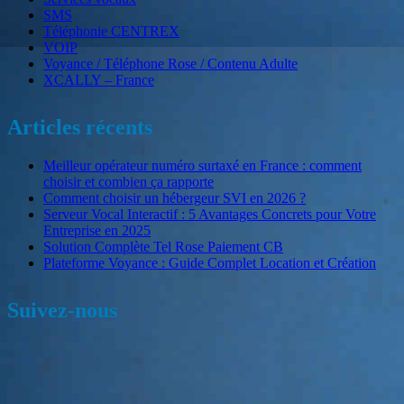
SMS
Téléphonie CENTREX
VOIP
Voyance / Téléphone Rose / Contenu Adulte
XCALLY – France
Articles récents
Meilleur opérateur numéro surtaxé en France : comment
choisir et combien ça rapporte
Comment choisir un hébergeur SVI en 2026 ?
Serveur Vocal Interactif : 5 Avantages Concrets pour Votre
Entreprise en 2025
Solution Complète Tel Rose Paiement CB
Plateforme Voyance : Guide Complet Location et Création
Suivez-nous