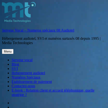
Aller
au
contenu
Serveur Vocal – Numeros spéciaux 08 Audiotel
Hébergement audiotel, SVI et numéros surtaxés 08 depuis 1995 |
Media Technologies
Menu
Serveur vocal
Blog
SVI
Hebergement audiotel
Numéros Spéciaux
Etablissement de paiement
Contactez-nous
E-book : Relation client et accueil téléphonique, quelle
stratégie ?
Serveur
vocal
Blog