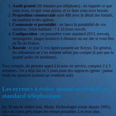
Audit gratuit
(30 minutes par téléphone) : on regarde ce que
vous avez, ce que vous payez, et ce dont vous avez besoin.
Proposition commerciale
sous 48h avec le détail des forfaits,
du matériel et des options.
Commande et portabilité
: on lance la portabilité de vos
numéros. Délai habituel : 7 à 10 jours ouvrés.
Configuration
: on paramètre votre standard (SVI, renvois,
messageries, plages horaires) à distance ou sur site si vous êtes
en Île-de-France.
Bascule
: le jour J, vos lignes passent sur Keyyo. En général,
les utilisateurs ne s’en rendent même pas compte (à part que la
qualité audio est meilleure).
Tout compris, du premier appel à la mise en service, comptez 2 à 3
semaines. On a déjà fait en 5 jours pour des urgences (genre : panne
totale du standard existant un vendredi soir).
Les erreurs à éviter quand on choisit un
standard téléphonique
En 30 ans de métier (oui, Media Technologies existe depuis 1995),
on a vu à peu près toutes les erreurs possibles. Les trois plus