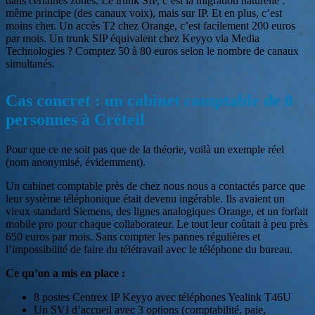
dans certaines zones. Le trunk SIP, c’est la migration naturelle :
même principe (des canaux voix), mais sur IP. Et en plus, c’est
moins cher. Un accès T2 chez Orange, c’est facilement 200 euros
par mois. Un trunk SIP équivalent chez Keyyo via Media
Technologies ? Comptez 50 à 80 euros selon le nombre de canaux
simultanés.
Cas concret : un cabinet comptable de 8
personnes à Créteil
Pour que ce ne soit pas que de la théorie, voilà un exemple réel
(nom anonymisé, évidemment).
Un cabinet comptable près de chez nous nous a contactés parce que
leur système téléphonique était devenu ingérable. Ils avaient un
vieux standard Siemens, des lignes analogiques Orange, et un forfait
mobile pro pour chaque collaborateur. Le tout leur coûtait à peu près
650 euros par mois. Sans compter les pannes régulières et
l’impossibilité de faire du télétravail avec le téléphone du bureau.
Ce qu’on a mis en place :
8 postes Centrex IP Keyyo avec téléphones Yealink T46U
Un SVI d’accueil avec 3 options (comptabilité, paie,