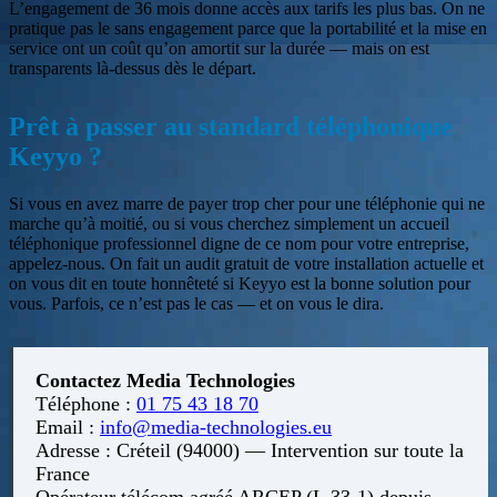
L’engagement de 36 mois donne accès aux tarifs les plus bas. On ne
pratique pas le sans engagement parce que la portabilité et la mise en
service ont un coût qu’on amortit sur la durée — mais on est
transparents là-dessus dès le départ.
Prêt à passer au standard téléphonique
Keyyo ?
Si vous en avez marre de payer trop cher pour une téléphonie qui ne
marche qu’à moitié, ou si vous cherchez simplement un accueil
téléphonique professionnel digne de ce nom pour votre entreprise,
appelez-nous. On fait un audit gratuit de votre installation actuelle et
on vous dit en toute honnêteté si Keyyo est la bonne solution pour
vous. Parfois, ce n’est pas le cas — et on vous le dira.
Contactez Media Technologies
Téléphone :
01 75 43 18 70
Email :
info@media-technologies.eu
Adresse : Créteil (94000) — Intervention sur toute la
France
Opérateur télécom agréé ARCEP (L.33-1) depuis