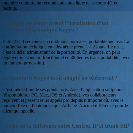
moindre coupure, on recommande une ligne de secours 4G en
backup.
Combien de temps prend l’installation d’un
standard téléphonique Keyyo ?
Entre 2 et 3 semaines en conditions normales, portabilité incluse. La
configuration technique en elle-même prend 1 à 2 jours. Le reste,
c’est le délai administratif de la portabilité. En urgence, on peut
déployer un standard fonctionnel en 48 heures (sans portabilité, avec
un numéro provisoire).
Le standard Keyyo est-il adapté au télétravail ?
C’est même l’un de ses points forts. Avec l’application softphone
(disponible sur PC, Mac, iOS et Android), vos collaborateurs
reçoivent et passent leurs appels pro depuis n’importe où, avec le
numéro fixe de l’entreprise qui s’affiche. Aucune différence pour le
client qui appelle.
Quelle est la différence entre Centrex IP et trunk SIP
?