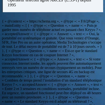
1995
{ « @context »: « https://schema.org », « @type »: « FAQPage »,
« mainEntity »: [ { « @type »: « Question », « name »: « Puis-je
garder mon numéro de téléphone actuel en passant chez Keyyo ? »,
« acceptedAnswer »: { « @type »: « Answer », « text »: « Oui, la
portabilité est systématique et gratuite. Que vous veniez d’Orange,
SFR, Free Pro ou un autre opérateur, Media Technologies s’occupe
de tout. Le délai moyen de portabilité est de 7 à 10 jours ouvrés. » }
}, { « @type »: « Question », « name »: « Est-ce que le standard
Keyyo fonctionne en cas de coupure Internet ? »,
« acceptedAnswer »: { « @type »: « Answer », « text »: « Si votre
connexion Internet tombe, les appels peuvent être automatiquement
renvoyés vers un numéro de secours (typiquement un mobile). Pour
les entreprises critiques, une ligne de secours 4G en backup est
recommandée. » } }, { « @type »: « Question », « name »:
« Combien de temps prend l’installation d’un standard téléphonique
Keyyo ? », « acceptedAnswer »: { « @type »: « Answer », « text »:
« Entre 2 et 3 semaines en conditions normales, portabilité incluse.
En urgence, un standard fonctionnel peut être déployé en 48 heures
avec un numéro provisoire. » } }, { « @type »: « Question »,
« name »: « Le standard Keyyo est-il adapté au télétravail ? »,