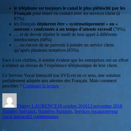
le téléphone est toujours le canal le plus plébiscité par les
Français
pour entrer en contact avec les services client (à
87%)
les Français
déplorent être « systématiquement » ou «
souvent » confrontés à un temps d’attente excessif
(79%),
… et de devoir répéter le motif de leur appel à différents
interlocuteurs (68%)
… ou encore de ne parvenir à joindre un service client
qu’après plusieurs tentatives (65%).
Face à ces chiffres, il semble évident que les entreprises ont un effort
à réaliser au niveau de l’expérience téléphonique de leur client.
Le Serveur Vocal Interactif (ou SVI) est en ce sens, une solution
parfaitement adaptée aux attentes des Français. Mais comment
de
procéder ?
Continuer la lecture
« TPE
Auteur
Publié
Caté
/
le
PME
Thierry LAURENCE
18 octobre 2016
12 novembre 2018
:
Étiquettes
Numéro Spéciaux
,
Numéros Surtaxés
,
Services vocaux
serveur
comment
sur
vocal interactif
3 commentaires
mettre
TPE
en
/
place