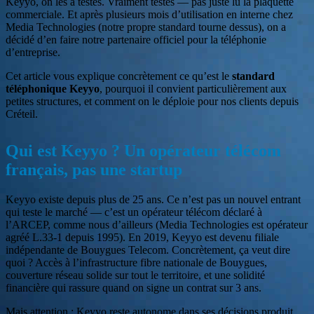
Keyyo, on les a testés. Vraiment testés — pas juste lu la plaquette
commerciale. Et après plusieurs mois d’utilisation en interne chez
Media Technologies (notre propre standard tourne dessus), on a
décidé d’en faire notre partenaire officiel pour la téléphonie
d’entreprise.
Cet article vous explique concrètement ce qu’est le
standard
téléphonique Keyyo
, pourquoi il convient particulièrement aux
petites structures, et comment on le déploie pour nos clients depuis
Créteil.
Qui est Keyyo ? Un opérateur télécom
français, pas une startup
Keyyo existe depuis plus de 25 ans. Ce n’est pas un nouvel entrant
qui teste le marché — c’est un opérateur télécom déclaré à
l’ARCEP, comme nous d’ailleurs (Media Technologies est opérateur
agréé L.33-1 depuis 1995). En 2019, Keyyo est devenu filiale
indépendante de Bouygues Telecom. Concrètement, ça veut dire
quoi ? Accès à l’infrastructure fibre nationale de Bouygues,
couverture réseau solide sur tout le territoire, et une solidité
financière qui rassure quand on signe un contrat sur 3 ans.
Mais attention : Keyyo reste autonome dans ses décisions produit.