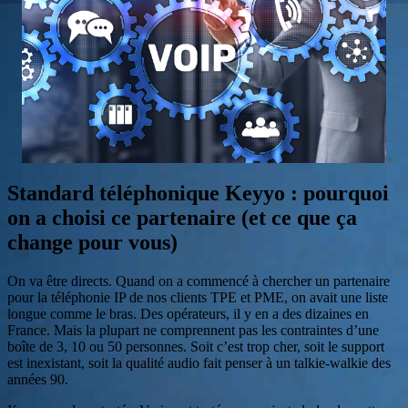
Standard téléphonique Keyyo : pourquoi
on a choisi ce partenaire (et ce que ça
change pour vous)
On va être directs. Quand on a commencé à chercher un partenaire
pour la téléphonie IP de nos clients TPE et PME, on avait une liste
longue comme le bras. Des opérateurs, il y en a des dizaines en
France. Mais la plupart ne comprennent pas les contraintes d’une
boîte de 3, 10 ou 50 personnes. Soit c’est trop cher, soit le support
est inexistant, soit la qualité audio fait penser à un talkie-walkie des
années 90.