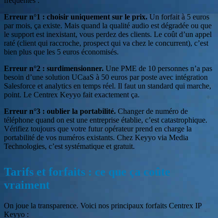
fréquentes :
Erreur n°1 : choisir uniquement sur le prix.
Un forfait à 5 euros
par mois, ça existe. Mais quand la qualité audio est dégradée ou que
le support est inexistant, vous perdez des clients. Le coût d’un appel
raté (client qui raccroche, prospect qui va chez le concurrent), c’est
bien plus que les 5 euros économisés.
Erreur n°2 : surdimensionner.
Une PME de 10 personnes n’a pas
besoin d’une solution UCaaS à 50 euros par poste avec intégration
Salesforce et analytics en temps réel. Il faut un standard qui marche,
point. Le Centrex Keyyo fait exactement ça.
Erreur n°3 : oublier la portabilité.
Changer de numéro de
téléphone quand on est une entreprise établie, c’est catastrophique.
Vérifiez toujours que votre futur opérateur prend en charge la
portabilité de vos numéros existants. Chez Keyyo via Media
Technologies, c’est systématique et gratuit.
Tarifs et forfaits : ce que ça coûte
vraiment
On joue la transparence. Voici nos principaux forfaits Centrex IP
Keyyo :