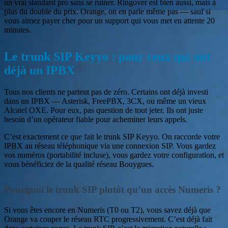
un vrai standard pro sans se ruiner. Ringover est bien aussi, mais à
plus du double du prix. Orange, on en parle même pas — sauf si
vous aimez payer cher pour un support qui vous met en attente 20
minutes.
Le trunk SIP Keyyo : pour ceux qui ont
déjà un IPBX
Tous nos clients ne partent pas de zéro. Certains ont déjà investi
dans un IPBX — Asterisk, FreePBX, 3CX, ou même un vieux
Alcatel OXE. Pour eux, pas question de tout jeter. Ils ont juste
besoin d’un opérateur fiable pour acheminer leurs appels.
C’est exactement ce que fait le trunk SIP Keyyo. On raccorde votre
IPBX au réseau téléphonique via une connexion SIP. Vous gardez
vos numéros (portabilité incluse), vous gardez votre configuration, et
vous bénéficiez de la qualité réseau Bouygues.
Pourquoi le trunk SIP plutôt qu’un accès Numeris ?
Si vous êtes encore en Numeris (T0 ou T2), vous savez déjà que
Orange va couper le réseau RTC progressivement. C’est déjà fait