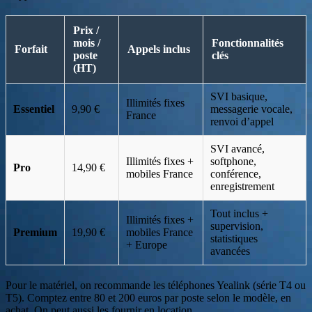
Prix /
mois /
Fonctionnalités
Forfait
Appels inclus
poste
clés
(HT)
SVI basique,
Illimités fixes
Essentiel
9,90 €
messagerie vocale,
France
renvoi d’appel
SVI avancé,
Illimités fixes +
softphone,
Pro
14,90 €
mobiles France
conférence,
enregistrement
Tout inclus +
Illimités fixes +
supervision,
Premium
19,90 €
mobiles France
statistiques
+ Europe
avancées
Pour le matériel, on recommande les téléphones Yealink (série T4 ou
T5). Comptez entre 80 et 200 euros par poste selon le modèle, en
achat. On peut aussi les fournir en location.