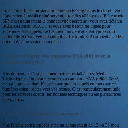
Le Centrex IP est un standard complet hébergé dans le cloud : vous
n’avez rien à installer côté serveur, juste des téléphones IP. Le trunk
SIP, c’est uniquement la connectivité opérateur : vous avez déjà un
IPBX (Asterisk, 3CX…) et vous avez besoin de lignes pour
acheminer vos appels. Le Centrex convient aux entreprises qui
partent de zéro ou veulent simplifier. Le trunk SIP convient à celles
qui ont déjà un système en place.
Peut-on intégrer des numéros SVA (08) avec le
standard Keyyo ?
Absolument, et c’est justement notre spécialité chez Media
Technologies. On peut raccorder vos numéros SVA (0800, 0892,
etc.) à votre standard Keyyo pour que les appels entrants sur ces
numéros soient routés vers vos postes. C’est particulièrement utile
pour les services clients, les hotlines techniques ou les plateformes
de voyance.
Y a-t-il un engagement minimum ?
Nos forfaits sont proposés avec un engagement de 12 ou 36 mois.