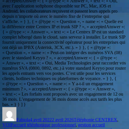
« acceptedAnswer »: { « @type »: « Answer », « text »: « Oui,
avec l’application softphone disponible sur PC, Mac, iOS et
Android, les collaborateurs reçoivent et passent leurs appels pro
depuis n’importe où avec le numéro fixe de l’entreprise qui
s’affiche. » } }, { « @type »: « Question », « name »: « Quelle est
la différence entre Centrex IP et trunk SIP ? », « acceptedAnswer »:
{ « @type »: « Answer », « text »: « Le Centrex IP est un standard
complet hébergé dans le cloud, sans serveur à installer. Le trunk SIP
fournit uniquement la connectivité opérateur pour les entreprises qui
ont déjà un IPBX (Asterisk, 3CX, etc.). » } }, { « @type »:
« Question », « name »: « Peut-on intégrer des numéros SVA (08)
avec le standard Keyyo ? », « acceptedAnswer »: { « @type »:
« Answer », « text »: « Oui, Media Technologies peut raccorder vos
numéros SVA (0800, 0892, etc.) à votre standard Keyyo pour router
les appels entrants vers vos postes. C’est utile pour les services
clients, hotlines techniques ou plateformes de voyance. » } }, {
« @type »: « Question », « name »: « Y a-t-il un engagement
minimum ? », « acceptedAnswer »: { « @type »: « Answer »,
« text »: « Les forfaits sont proposés avec un engagement de 12 ou
36 mois. L’engagement de 36 mois donne accès aux tarifs les plus
bas. » } } ] }
Auteur
Publié
Catégories
le
Fabiola
4 avril 2022
2 avril 2026
Téléphonie CENTREX
,
Étiquettes
VOIP
accueil téléphonique professionnel
,
gestion accueil