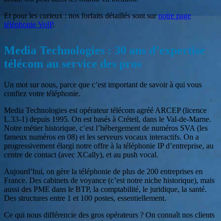
Et pour les curieux : nos forfaits détaillés sont sur
notre page
téléphonie VoIP
.
Media Technologies : 30 ans d’expertise
télécom au service des pros
Un mot sur nous, parce que c’est important de savoir à qui vous
confiez votre téléphonie.
Media Technologies est opérateur télécom agréé ARCEP (licence
L.33-1) depuis 1995. On est basés à Créteil, dans le Val-de-Marne.
Notre métier historique, c’est l’hébergement de numéros SVA (les
fameux numéros en 08) et les serveurs vocaux interactifs. On a
progressivement élargi notre offre à la téléphonie IP d’entreprise, au
centre de contact (avec XCally), et au push vocal.
Aujourd’hui, on gère la téléphonie de plus de 200 entreprises en
France. Des cabinets de voyance (c’est notre niche historique), mais
aussi des PME dans le BTP, la comptabilité, le juridique, la santé.
Des structures entre 1 et 100 postes, essentiellement.
Ce qui nous différencie des gros opérateurs ? On connaît nos clients