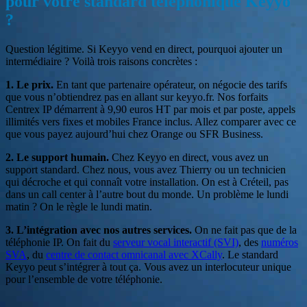
pour votre standard téléphonique Keyyo
?
Question légitime. Si Keyyo vend en direct, pourquoi ajouter un
intermédiaire ? Voilà trois raisons concrètes :
1. Le prix.
En tant que partenaire opérateur, on négocie des tarifs
que vous n’obtiendrez pas en allant sur keyyo.fr. Nos forfaits
Centrex IP démarrent à 9,90 euros HT par mois et par poste, appels
illimités vers fixes et mobiles France inclus. Allez comparer avec ce
que vous payez aujourd’hui chez Orange ou SFR Business.
2. Le support humain.
Chez Keyyo en direct, vous avez un
support standard. Chez nous, vous avez Thierry ou un technicien
qui décroche et qui connaît votre installation. On est à Créteil, pas
dans un call center à l’autre bout du monde. Un problème le lundi
matin ? On le règle le lundi matin.
3. L’intégration avec nos autres services.
On ne fait pas que de la
téléphonie IP. On fait du
serveur vocal interactif (SVI)
, des
numéros
SVA
, du
centre de contact omnicanal avec XCally
. Le standard
Keyyo peut s’intégrer à tout ça. Vous avez un interlocuteur unique
pour l’ensemble de votre téléphonie.