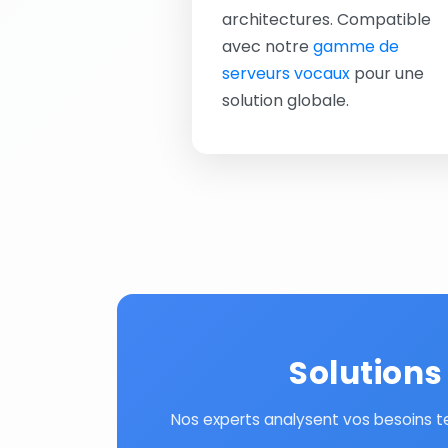
architectures. Compatible
avec notre
gamme de
serveurs vocaux
pour une
solution globale.
Solutions
Nos experts analysent vos besoins t