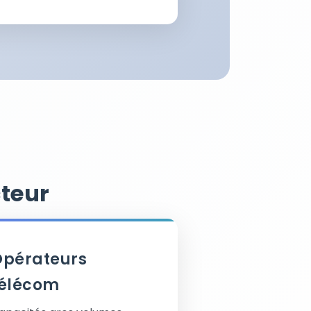
cteur
pérateurs
télécom