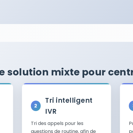
 solution mixte pour centr
Tri intelligent
IVR
Tri des appels pour les
P
questions de routine, afin de
p