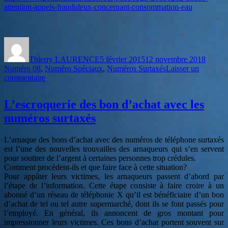
tiers
attention-appels-frauduleux-concernant-consommation-eau
malveillants
Auteur
Publié
Catégo
le
Thierry LAURENCE
5 février 2015
12 novembre 2018
Numéro 08
,
Numéro Spéciaux
,
Numéros Surtaxés
Laisser un
sur
commentaire
Le
nom
L’escroquerie des bon d’achat avec les
du
service
numéros surtaxés
des
eaux
L’arnaque des bons d’achat avec des numéros de téléphone surtaxés
dans
est l’une des nouvelles trouvailles des arnaqueurs qui s’en servent
la
pour soutirer de l’argent à certaines personnes trop crédules.
région
Comment procèdent-ils et que faire face à cette situation?
de
Pour appâter leurs victimes, les arnaqueurs passent d’abord par
Strasbourg
l’étape de l’information. Cette étape consiste à faire croire à un
est
abonné d’un réseau de téléphonie X qu’il est bénéficiaire d’un bon
utilisé
d’achat de tel ou tel autre supermarché, dont ils se font passés pour
pour
l’employé. En général, ils annoncent de gros montant pour
des
impressionner leurs victimes. Ces bons d’achat portent souvent sur
arnaques