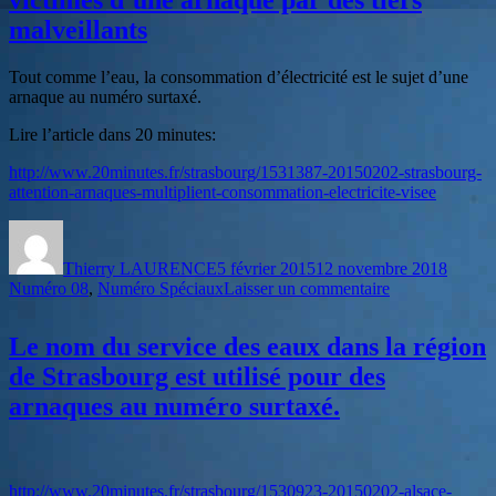
victimes d’une arnaque par des tiers
€
malveillants
en
appelant
un
Tout comme l’eau, la consommation d’électricité est le sujet d’une
numéro
arnaque au numéro surtaxé.
spécial
Lire l’article dans 20 minutes:
http://www.20minutes.fr/strasbourg/1531387-20150202-strasbourg-
attention-arnaques-multiplient-consommation-electricite-visee
Auteur
Publié
Catégo
le
Thierry LAURENCE
5 février 2015
12 novembre 2018
sur
Numéro 08
,
Numéro Spéciaux
Laisser un commentaire
L’Électricité
de
Le nom du service des eaux dans la région
Strasbourg,
leurs
de Strasbourg est utilisé pour des
clients
arnaques au numéro surtaxé.
victimes
d’une
arnaque
par
des
http://www.20minutes.fr/strasbourg/1530923-20150202-alsace-