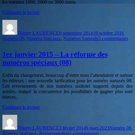
les sommes 1000, 2000 ou 3000 euros.
au
numéro
de
Continuer la lecture
surtaxé.
« L’escroquerie
Auteur
Publié
Catég
des
le
bon
Thierry LAURENCE
9 septembre 2014
19 octobre 2016
d’achat
sur
Numéro 08
,
Numéro Spéciaux
,
Numéros Surtaxés
3 commentaires
avec
L’e
les
des
numéros
1er janvier 2015 – La réforme des
bon
surtaxés »
d’a
numéros spéciaux (08)
ave
les
Enfin du changement, beaucoup d’entre nous l’attendaient et surtout
num
les éditeurs : une nouvelle tarification pour les numéro surtaxés 08.
sur
Les reversements de nos numéros audiotel stagnent depuis des
années, malgré la concurrence les possibilités de gagner plus sont
minces.
de
Continuer la lecture
« 1er
Auteur
Publié
Catégories
janvier
le
2015
Thierry LAURENCE
3 février 2014
9 mars 2023
Numéro 08
,
–
sur
Numéro Spéciaux
,
Règlementation
2 commentaires
La