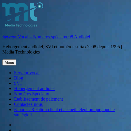
Aller
au
contenu
Serveur Vocal – Numeros spéciaux 08 Audiotel
Hébergement audiotel, SVI et numéros surtaxés 08 depuis 1995 |
Media Technologies
Menu
Serveur vocal
Blog
SVI
Hebergement audiotel
Numéros Spéciaux
Etablissement de paiement
Contactez-nous
E-book : Relation client et accueil téléphonique, quelle
stratégie ?
Serveur
vocal
Blog