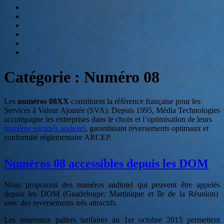
SVI
Hebergement
audiotel
Numéros
Spéciaux
Etablissement
de
Contactez-
paiement
nous
E-
book
:
Catégorie :
Numéro 08
Relation
client
et
Les
numéros 08XX
constituent la référence française pour les
accueil
Services à Valeur Ajoutée (SVA). Depuis 1995, Média Technologies
téléphonique,
accompagne les entreprises dans le choix et l’optimisation de leurs
quelle
numéros surtaxés audiotel
, garantissant reversements optimaux et
stratégie
conformité réglementaire ARCEP.
?
Numéros 08 accessibles depuis les DOM
Nous proposons des numéros audiotel qui peuvent être appelés
depuis les DOM (Guadeloupe; Martinique et île de la Réunion)
avec des reversements très attractifs.
Les nouveaux paliers tarifaires au 1er octobre 2015 permettent