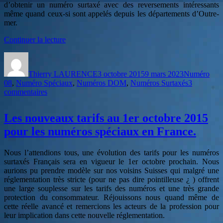
d’obtenir un numéro surtaxé avec des reversements intéressants
même quand ceux-si sont appelés depuis les départements d’Outre-
mer.
de
Continuer la lecture
« Numéros
Auteur
Publié
Catégories
08
le
accessibles
Thierry LAURENCE
3 octobre 2015
9 mars 2023
Numéro
depuis
08
,
Numéro Spéciaux
,
Numéros DOM
,
Numéros Surtaxés
3
les
sur
commentaires
DOM »
Numéros
08
Les nouveaux tarifs au 1er octobre 2015
accessibles
depuis
pour les numéros spéciaux en France.
les
DOM
Nous l’attendions tous, une évolution des tarifs pour les numéros
surtaxés Français sera en vigueur le 1er octobre prochain. Nous
aurions pu prendre modèle sur nos voisins Suisses qui malgré une
réglementation très stricte (pour ne pas dire pointilleuse ¿ ) offrent
une large souplesse sur les tarifs des numéros et une très grande
protection du consommateur. Réjouissons nous quand même de
cette réelle avancé et remercions les acteurs de la profession pour
leur implication dans cette nouvelle réglementation.